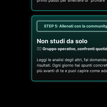
primo passo per smettere di "provare" 
STEP 5: Allenati con la communit
Non studi da solo
👉🏻 Gruppo operativo, confronti quotid
Leggi le analisi degli altri, fai domand
risultati. Ogni giorno hai spunti concr
più avanti di te e puoi capire come ada