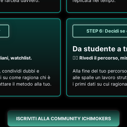
e farcela davvero.
replicata nel tempo.
y
STEP 6: Decidi se
Da studente a 
iani, watchlist.
👉🏻 Rivedi il percorso, mis
e, condividi dubbi e
Alla fine del tuo percorso
eti su come ragiona chi è
alle spalle un lavoro stru
ttare il metodo alla tuo.
i primi dati su cui ragion
ISCRIVITI ALLA COMMUNITY ICHIMOKERS