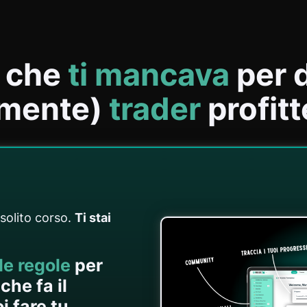
a che
ti mancava
per 
lmente)
trader
profitt
 solito corso.
Ti stai
 le regole
per
che fa il
 fare tu...