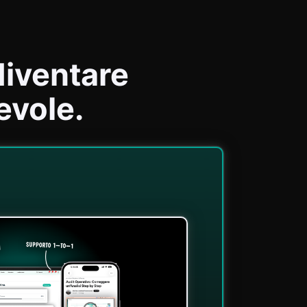
diventare
evole.