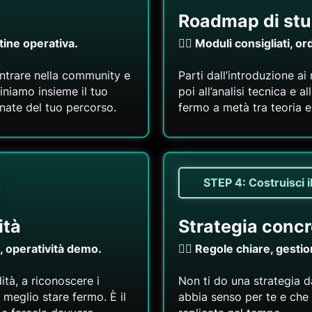
Roadmap di stu
utine operativa.
👉🏻 Moduli consigliati, o
entrare nella community e
Parti dall’introduzione ai 
iniamo insieme il tuo
poi all’analisi tecnica e 
nate del tuo percorso.
fermo a metà tra teoria e
STEP 4: Costruisci i
ità
Strategia concr
i, operatività demo.
👉🏻 Regole chiare, gesti
ità, a riconoscere i
Non ti do una strategia d
è meglio stare fermo. È il
abbia senso per te e che 