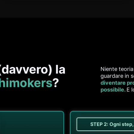
davvero) la
Niente teoria
guardare in s
chimokers
?
diventare pr
possibile.
E 
STEP 2: Ogni step,